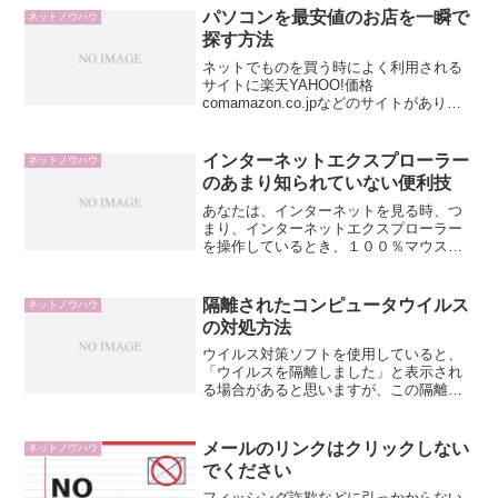
パソコンを最安値のお店を一瞬で
ネットノウハウ
探す方法
ネットでものを買う時によく利用される
サイトに楽天YAHOO!価格
comamazon.co.jpなどのサイトがありま
すが、毎回毎回、欲しいものがある度に
複数のサイトを検索するのってかなり面
倒ですよね。誰か一括で最安値のお店を
インターネットエクスプローラー
ネットノウハウ
見つけて来てくれな...
のあまり知られていない便利技
あなたは、インターネットを見る時、つ
まり、インターネットエクスプローラー
を操作しているとき、１００％マウスの
みで操作してますでしょうか。それは、
少しばかり効率が悪いです。今日、この
技を覚えればかなり助かることもあると
隔離されたコンピュータウイルス
ネットノウハウ
思いますよ。あまり多くは...
の対処方法
ウイルス対策ソフトを使用していると、
「ウイルスを隔離しました」と表示され
る場合があると思いますが、この隔離さ
れた時に感染してしまった元ファイルは
どうなるのでしょうか。それは、「元フ
ァイルごと」隔離されます。隔離された
メールのリンクはクリックしない
ネットノウハウ
ファイルが必要なものか、...
でください
フィッシング詐欺などに引っかからない