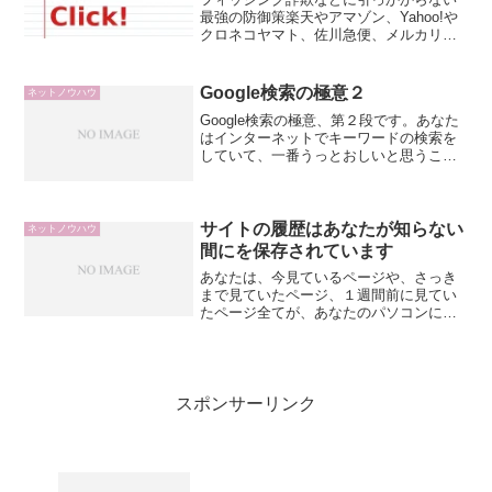
最強の防御策楽天やアマゾン、Yahoo!や
クロネコヤマト、佐川急便、メルカリな
ど、自分が日々使っているサービスから
メールが届くことも多いと思いますが、
大事なことなので、大きな字で書きます
Google検索の極意２
ネットノウハウ
が、絶対にメールの...
Google検索の極意、第２段です。あなた
はインターネットでキーワードの検索を
していて、一番うっとおしいと思うこと
ってなんでしょうか。私の場合、まった
く関連性がない情報がヒットするのが一
番うっとおしいです。さて、そこで今回
の技の登場です。「...
サイトの履歴はあなたが知らない
ネットノウハウ
間にを保存されています
あなたは、今見ているページや、さっき
まで見ていたページ、１週間前に見てい
たページ全てが、あなたのパソコンに保
存されているのをご存知でしょうか。イ
ンターネットエクスプローラーの場合で
すが、設定変更をご自分でしていないな
ら、そうなっていると思っ...
スポンサーリンク