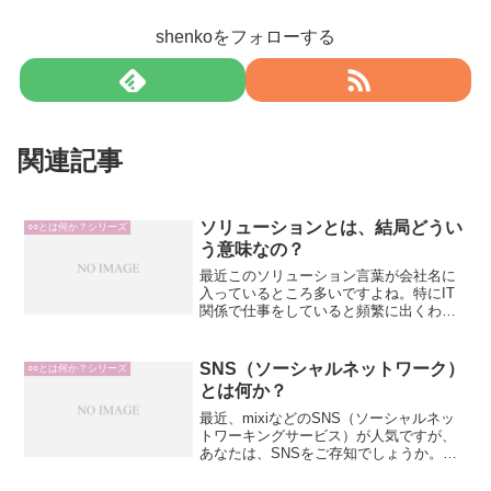
shenkoをフォローする
関連記事
ソリューションとは、結局どうい
○○とは何か？シリーズ
う意味なの？
最近このソリューション言葉が会社名に
入っているところ多いですよね。特にIT
関係で仕事をしていると頻繁に出くわし
ます。会社名以外にも、日常会話レベル
で使うこともありますし、提案書レベル
で使うこともよくあります。そんな「ソ
SNS（ソーシャルネットワーク）
○○とは何か？シリーズ
リューション」をこのエ...
とは何か？
最近、mixiなどのSNS（ソーシャルネッ
トワーキングサービス）が人気ですが、
あなたは、SNSをご存知でしょうか。有
名どころのSNSをご紹介すると
mixiGREEYahoo! Daysなどでしょうか。