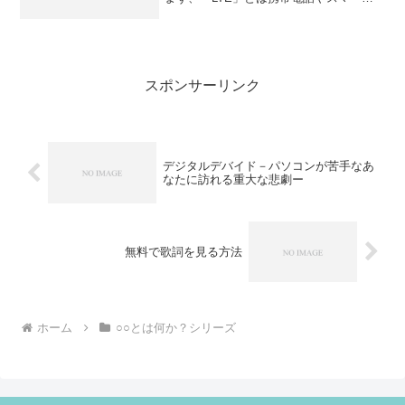
フォンのデータ通信方法を表現する際に
使用される言葉であり、モバイル用の通
信規格のひとつであり、誰かがそれを
「LTE」と名づけたか...
スポンサーリンク
デジタルデバイド－パソコンが苦手なあ
なたに訪れる重大な悲劇ー
無料で歌詞を見る方法
ホーム
○○とは何か？シリーズ