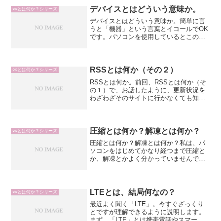
以下、e-wordsより引用------...
デバイスとはどういう意味か。
○○とは何か？シリーズ
デバイスとはどういう意味か。簡単に言
うと「機器」という言葉とイコールでOK
です。パソコンを使用しているとこの
「デバイス」という表現に度々出くわす
と思いますが、「デバイス」で分かりに
くい場合は「機器」という言葉に置き換
えると分かりやすいですね...
RSSとは何か（その２）
○○とは何か？シリーズ
RSSとは何か。前回、RSSとは何か（そ
の１）で、お話したように、更新状況を
わざわざそのサイトに行かなくても知る
ことができる仕組みであることが分かり
ましたよね。で、今回は「じゃあ、どう
やったら使えるようになるのか？」とい
うことになります。ま...
圧縮とは何か？解凍とは何か？
○○とは何か？シリーズ
圧縮とは何か？解凍とは何か？私は、パ
ソコンをはじめてかなり経つまで圧縮と
か、解凍とかよく分かっていませんでし
た。あなたは、どうでしょうか？もし、
よく分かっていなかったとしても、大丈
夫です！今日はやっとの思いで覚えた私
が、超簡単に理解できるよ...
LTEとは、結局何なの？
○○とは何か？シリーズ
最近よく聞く「LTE」。今すぐざっくり
とですが理解できるように説明します。
まず、「LTE」とは携帯電話やスマート