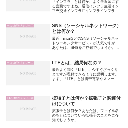
「インフラ」とは何か。よく最近耳にす
る言葉ですよね。通信インフラ生活イン
フラ交通インフラITインフラインフラ整
備とかね。色々使われます。日本語にす
ると「基盤」とか「構造」とかいう意味
ですが、経済成長するにあたっての、元
SNS（ソーシャルネットワーク）
○○とは何か？シリーズ
となるものというか、そ...
とは何か？
最近、mixiなどのSNS（ソーシャルネッ
トワーキングサービス）が人気ですが、
あなたは、SNSをご存知でしょうか。有
名どころのSNSをご紹介すると
mixiGREEYahoo! Daysなどでしょうか。
以下、e-wordsより引用------...
LTEとは、結局何なの？
○○とは何か？シリーズ
最近よく聞く「LTE」。今すぐざっくり
とですが理解できるように説明します。
まず、「LTE」とは携帯電話やスマート
フォンのデータ通信方法を表現する際に
使用される言葉であり、モバイル用の通
信規格のひとつであり、誰かがそれを
「LTE」と名づけたか...
拡張子とは何か？拡張子と関連付
○○とは何か？シリーズ
けについて
拡張子とは何か？あなたは、ファイル名
のあとについている拡張子のことをご存
知でしょうか。
sample.docsample.xlssample.jpgsample.