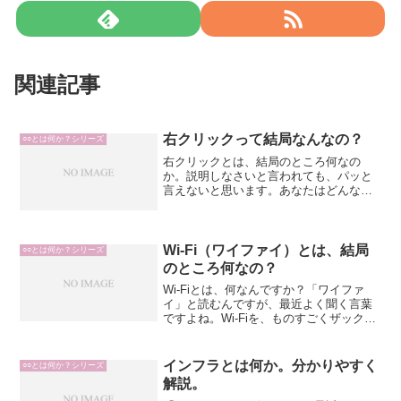
関連記事
右クリックって結局なんなの？
○○とは何か？シリーズ
右クリックとは、結局のところ何なの
か。説明しなさいと言われても、パッと
言えないと思います。あなたはどんな時
に右クリックを押しているでしょうか。
右クリックを押した時に表示されるメニ
ューには、ちゃんと、共通点があるんで
す。では、それは何なのか。...
Wi-Fi（ワイファイ）とは、結局
○○とは何か？シリーズ
のところ何なの？
Wi-Fiとは、何なんですか？「ワイファ
イ」と読むんですが、最近よく聞く言葉
ですよね。Wi-Fiを、ものすごくザックリ
説明すると「無線LANでインターネット
に接続すること」です。普段の会話レベ
ルであれば、これくらいの認識で大丈夫
インフラとは何か。分かりやすく
○○とは何か？シリーズ
です。家電量...
解説。