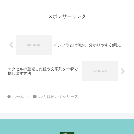
mp3この「sample」というのは、ファイ
ル名のことですが、拡張子とは、その
あ...
スポンサーリンク
インフラとは何か。分かりやすく解説。
エクセルの重複した値や文字列を一瞬で
探し出す方法
ホーム
○○とは何か？シリーズ