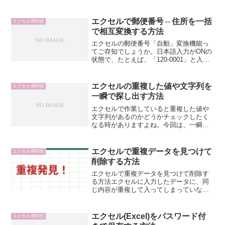
なりですが、問題です（笑）この「空
白」のセル全てに「－」ハイフンを入力
してください。一緒に操作したいと言う
エクセルで郵便番号⇔住所を一括
エクセル便利技
方は、同じものを用意しまし...
で相互変換する方法
エクセルの郵便番号「自動」変換機能っ
てご存知でしょうか。日本語入力がONの
状態で、たとえば、「120-0001」と入力
し、変換すると「東京都足立区大谷田」
というその郵便番号に該当する地名が変
換候補にでる機能なんですが、この 郵
エクセルの重複した値や文字列を
エクセル便利技
便番号→地名の...
一瞬で探し出す方法
エクセルで作業していると重複した値や
文字列があるのかどうかチェックしたく
なる時がありますよね。今回は、一瞬で
探し出せる方法を伝授させていただきま
す。入力済みの値や文字列でも判別可能
ですし、過去に入力した値や文字列に重
エクセルで重複データを見つけて
エクセル便利技
複があっても一瞬で気付き...
削除する方法
エクセルで重複データを見つけて削除す
る方法エクセルに入力したデータに、同
じ内容が重複して入ってしまっていない
か、一件一件確認するのは大変ですよ
ね。「なんか合計が合わないな」と思っ
たら、同じ名前が2回入力されていた……
エクセル(Excel)をパスワード付
エクセル便利技
という経験をした方もいる...