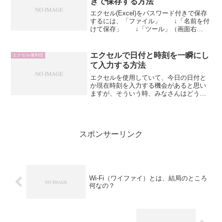
きで保存する方法
エクセル(Excel)をパスワード付きで保存
するには、「ファイル」 ↓「名前を付
けて保存」 ↓「ツール」（画面右
上） ↓「全般オプション」全般オプシ
ョンを開くと、「保存オプション」とい
う画面が表示ます。その中に「読み取り
エクセルで日付と時刻を一瞬にし
エクセル便利技
パスワード」に...
て入力する方法
エクセルを使用していて、今日の日付と
か現在時刻を入力する機会があると思い
ますが、そういう時、みなさんはどうや
って入力してるでしょうか。普通にテン
キーや数字のキーを使用して、入力して
いるでしょうか。エクセルでは、そんな
いちいち数字を入力しなく...
スポンサーリンク
Wi-Fi（ワイファイ）とは、結局のところ
何なの？