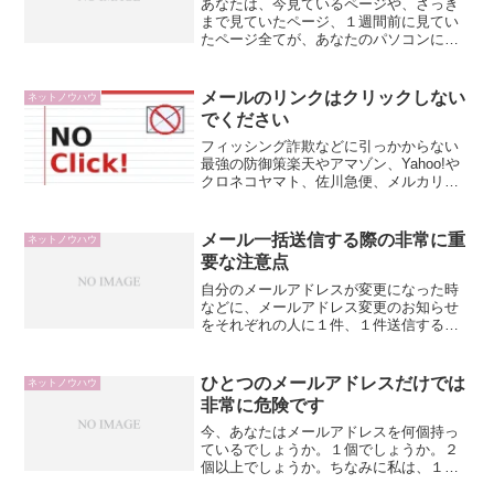
あなたは、今見ているページや、さっき
まで見ていたページ、１週間前に見てい
たページ全てが、あなたのパソコンに保
存されているのをご存知でしょうか。イ
ンターネットエクスプローラーの場合で
すが、設定変更をご自分でしていないな
メールのリンクはクリックしない
ネットノウハウ
ら、そうなっていると思っ...
でください
フィッシング詐欺などに引っかからない
最強の防御策楽天やアマゾン、Yahoo!や
クロネコヤマト、佐川急便、メルカリな
ど、自分が日々使っているサービスから
メールが届くことも多いと思いますが、
大事なことなので、大きな字で書きます
メール一括送信する際の非常に重
ネットノウハウ
が、絶対にメールの...
要な注意点
自分のメールアドレスが変更になった時
などに、メールアドレス変更のお知らせ
をそれぞれの人に１件、１件送信するの
は、かなり面倒なことです。そこで、お
知らせしたい相手のメールアドレスを宛
先欄に全部入れて、一回で全員に送信で
ひとつのメールアドレスだけでは
ネットノウハウ
きる「一括送信」という便...
非常に危険です
今、あなたはメールアドレスを何個持っ
ているでしょうか。１個でしょうか。２
個以上でしょうか。ちなみに私は、１０
個くらい持ってます。なんでそんなにも