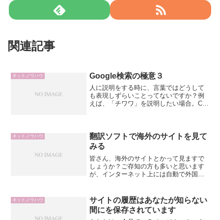
関連記事
Google検索の極意３
ネットノウハウ
人に説明をする時に、言葉ではどうして
も表現しずらいことってないですか？例
えば、「チワワ」を説明したい場合。CM
でも大活躍してましたが、CMを見たこと
がない人に、写真を使わずに、口頭や文
章で説明をするのは困難を極めます。目
がおっきくてくぅーん...
翻訳ソフトで海外のサイトを見て
ネットノウハウ
みる
皆さん、海外のサイトとかって見ますで
しょうか？ご存知の方も多いと思います
が、インターネット上には自動で外国語
を翻訳してくれる無料のサービスがあり
ます。しかも、昔に比べるとかなり性能
もよくなってきたのかなと思います。ウ
サイトの履歴はあなたが知らない
ネットノウハウ
ェブの翻訳ソフトと言えば...
間にを保存されています