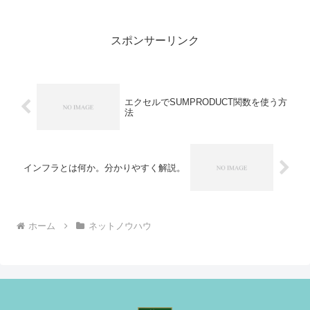
いるの？１個で十分じゃないか。と思わ
れる方もいるかもしれません。１個しか
メールアドレスを持ってい...
スポンサーリンク
エクセルでSUMPRODUCT関数を使う方
法
インフラとは何か。分かりやすく解説。
ホーム
ネットノウハウ